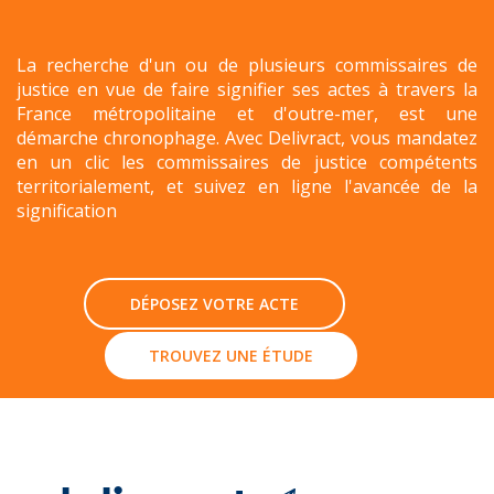
La recherche d'un ou de plusieurs commissaires de
justice en vue de faire signifier ses actes à travers la
France métropolitaine et d'outre-mer, est une
démarche chronophage. Avec Delivract, vous mandatez
en un clic les commissaires de justice compétents
territorialement, et suivez en ligne l'avancée de la
signification
DÉPOSEZ VOTRE ACTE
TROUVEZ UNE ÉTUDE