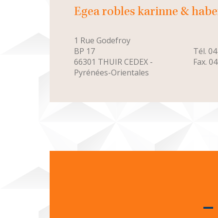
egea robles karinne & habe
1 Rue Godefroy
BP 17
Tél. 04
66301 THUIR CEDEX -
Fax. 04
Pyrénées-Orientales